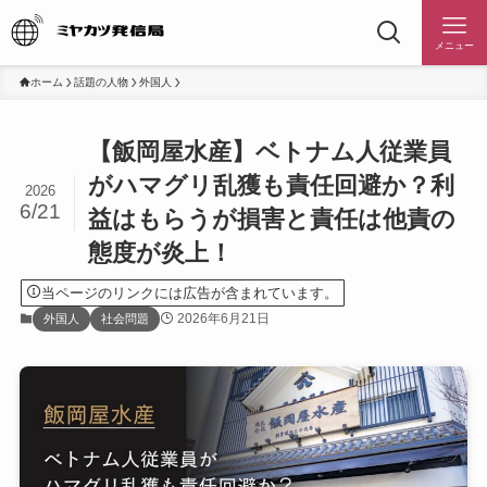
メニュー
ホーム
話題の人物
外国人
【飯岡屋水産】ベトナム人従業員
がハマグリ乱獲も責任回避か？利
2026
6/21
益はもらうが損害と責任は他責の
態度が炎上！
当ページのリンクには広告が含まれています。
2026年6月21日
外国人
社会問題