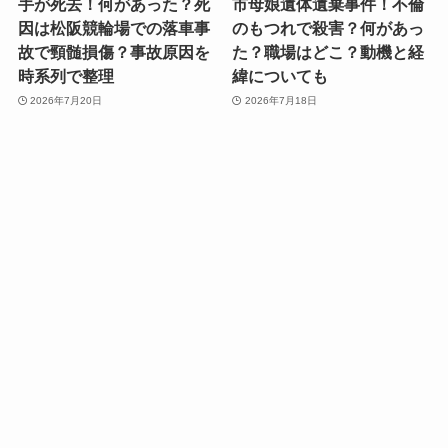
手が死去！何があった？死
市母娘遺体遺棄事件！不倫
因は松阪競輪場での落車事
のもつれで殺害？何があっ
故で頸髄損傷？事故原因を
た？職場はどこ？動機と経
時系列で整理
緯についても
2026年7月20日
2026年7月18日