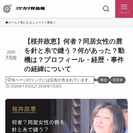
メニュー
ホーム
気になるニュース
事故
【桜井政恵】何者？同居女性の唇
を針と糸で縫う？何があった？動
2026
7/08
機は？プロフィール・経歴・事件
の経緯について
当ページのリンクには広告が含まれています。
事故
犯罪者
2026年7月6日
2026年7月8日