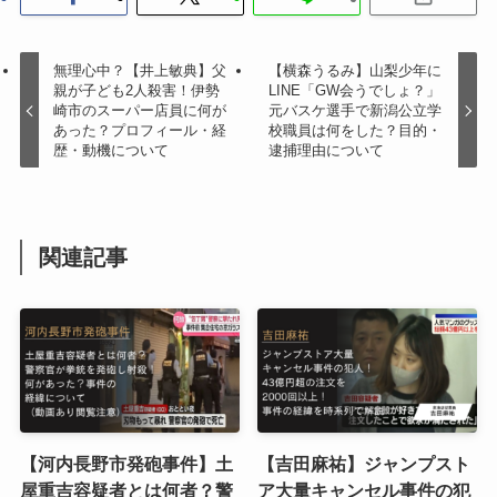
無理心中？【井上敏典】父
【横森うるみ】山梨少年に
親が子ども2人殺害！伊勢
LINE「GW会うでしょ？」
崎市のスーパー店員に何が
元バスケ選手で新潟公立学
あった？プロフィール・経
校職員は何をした？目的・
歴・動機について
逮捕理由について
関連記事
【河内長野市発砲事件】土
【吉田麻祐】ジャンプスト
屋重吉容疑者とは何者？警
ア大量キャンセル事件の犯