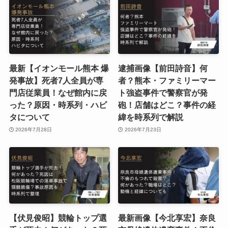
最新【イオンモール熊本 爆
逮捕画像【前田詩音】何
発事故】死者7人全員が専
者？熊本・ファミリーマー
門店従業員！なぜ館内に戻
ト強盗事件で警察官が発
った？原因・時系列・ハビ
砲！店舗はどこ？事件の経
タについて
緯を時系列で解説
2026年7月28日
2026年7月23日
【伏見俊昭】競輪トップ選
最新画像【今北享宏】奈良