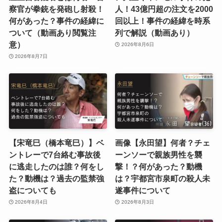
察官が拳銃を発砲し射殺！
人！43億円超の注文を2000
何があった？事件の経緯に
回以上！事件の経緯を時系
ついて（動画あり閲覧注
列で解説（動画あり）
意）
2026年8月6日
2026年8月7日
【宋竜巳（橋本竜巳）】ベ
画像【永田望】何者？チェ
ントレーで7台絡む事故後
ーンソーで親族男性を襲
に逃走したのは誰？何をし
撃！？何があった？動機
た？動機は？過去の監禁強
は？宇都宮市泉町の殺人未
盗についても
遂事件について
2026年8月4日
2026年8月3日