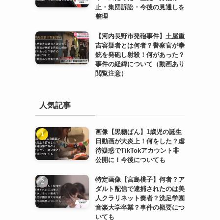
止・集団訴訟・今後の見通しを
整理
【河内長野市発砲事件】土屋重
吉容疑者とは何者？警察官が拳
銃を発砲し射殺！何があった？
事件の経緯について（動画あり
閲覧注意）
人気記事
画像【黒糖ぱん】1歳児の誕生
日動画が大炎上！何をした？虐
待疑惑でTikTokアカウント非
公開に！今後についても
特定画像【宮島桃子】何者？ア
ダルト配信で逮捕されたのは美
人クラリネット奏者？洗足学園
音楽大学卒業？事件の概要につ
いても