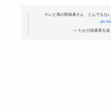
テレビ局の関係者さん とんでもな
pic.t
— たかぴ@真実を追う者 