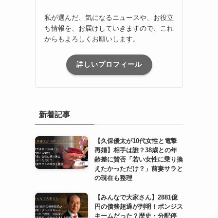
私が選んだ、気になるニュースや、お役立
ち情報を、お届けしていきますので、これ
からもよろしくお願いします。
詳しいプロフィール
新着記事
【久保優太が10代女性と電撃
再婚】相手は誰？38歳との年
齢差に賛否「若い女性に乗り換
えたかっただけ？」前妻サラと
の現在も整理
【みんなで大家さん】2881億
円の債務超過が判明！ポンジス
キームだった？歴史・分配停