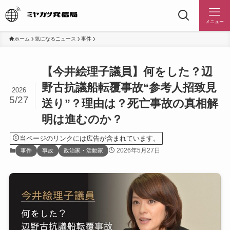
メニュー
ホーム
気になるニュース
事件
【今井絵理子議員】何をした？辺
野古抗議船転覆事故“参考人招致見
2026
5/27
送り”？理由は？死亡事故の真相解
明は進むのか？
当ページのリンクには広告が含まれています。
2026年5月27日
事件
事故
政治家・活動家