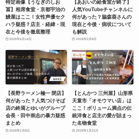
特定画像【うなぎのしお
【あおいの給食室が終了】
冨】相席食堂・京都宇治の
人気YouTubeチャンネルに
鰻屋はここ！女性声優セク
何があった？脇森葵さんの
ハラ疑惑？店主・経緯・現
現在と今後・病状について
在と今後を徹底整理
も解説
2026年4月14日
2026年3月8日
【長野ラーメン極一 閉店】
【とんかつ 三州屋】山形県
何があった？人気つけそば
天童市「オモウマい店」は
店の終焉とゆいがグループ
ここ！ボリューム満点の伝
会長・田中崇志の暴力疑惑
統洋食と店主の愛が詰まっ
まとめ
た名物食堂
2026年2月8日
2026年1月21日