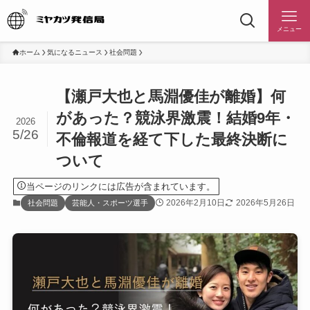
メニュー
ホーム
気になるニュース
社会問題
【瀬戸大也と馬淵優佳が離婚】何
があった？競泳界激震！結婚9年・
2026
5/26
不倫報道を経て下した最終決断に
ついて
当ページのリンクには広告が含まれています。
2026年2月10日
2026年5月26日
社会問題
芸能人・スポーツ選手