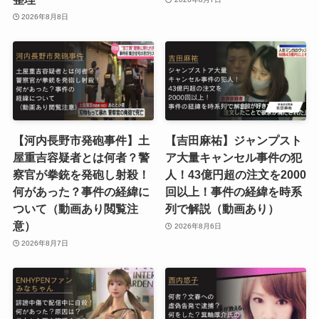
2026年8月8日
【河内長野市発砲事件】土
【吉田麻祐】ジャンプスト
屋重吉容疑者とは何者？警
ア大量キャンセル事件の犯
察官が拳銃を発砲し射殺！
人！43億円超の注文を2000
何があった？事件の経緯に
回以上！事件の経緯を時系
ついて（動画あり閲覧注
列で解説（動画あり）
意）
2026年8月6日
2026年8月7日