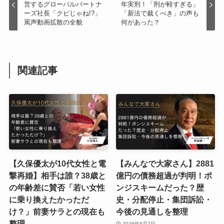
営するグローバルパートナ
年実刑！「刑が軽すぎる」
ーズ社長「クビじゃね!?」
「新法で裁くべき」の声も
罵声動画拡散の全貌
何があった？
関連記事
【久保優太が10代女性と電
【みんなで大家さん】2881
撃再婚】相手は誰？38歳と
億円の債務超過が判明！ポ
の年齢差に賛否「若い女性
ンジスキームだった？歴
に乗り換えたかっただ
史・分配停止・集団訴訟・
け？」前妻サラとの現在も
今後の見通しを整理
整理
2026年8月7日