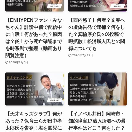
【ENHYPENファン・みな
【西内悠子】何者？文春へ
ちゃん】誹謗中傷で配信中
の虚偽告発で逮捕？何をし
に自殺！何があった？原因
た？箕輪厚介氏のX投稿で
は？炎上から死亡確認まで
噂拡散！松浦勝人氏との関
を時系列で整理（動画あり
係についても
閲覧注意）
2026年7月29日
2026年8月5日
【天才キッズクラブ】何が
【イノベル井田】岡崎市・
あった？保育士らが田中孝
知的障害17歳入所者への暴
太郎氏を告発！塩を園児に
行事件はどこ？何をした？