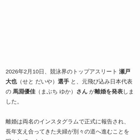
2026年2月10日、競泳界のトップアスリート
瀬戸
大也
（せと だいや）
選手
と、元飛び込み日本代表
の
馬淵優佳
（まぶち ゆか）
さん
が
離婚を発表
しま
した。
離婚は両名のインスタグラムで正式に報告され、
長年支え合ってきた夫婦が別々の道へ進むことを