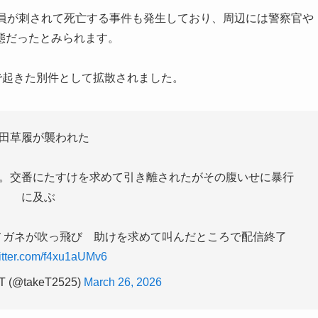
業員が刺されて死亡する事件も発生しており、周辺には警察官や
態だったとみられます。
で起きた別件として拡散されました。
田草履が襲われた
。交番にたすけを求めて引き離されたがその腹いせに暴行
に及ぶ
メガネが吹っ飛び 助けを求めて叫んだところで配信終了
witter.com/f4xu1aUMv6
 (@takeT2525)
March 26, 2026