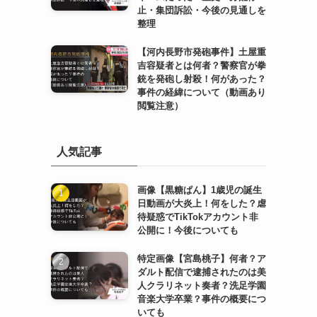
止・集団訴訟・今後の見通しを
整理
【河内長野市発砲事件】土屋重
吉容疑者とは何者？警察官が拳
銃を発砲し射殺！何があった？
事件の経緯について（動画あり
閲覧注意）
人気記事
画像【黒糖ぱん】1歳児の誕生
日動画が大炎上！何をした？虐
待疑惑でTikTokアカウント非
公開に！今後についても
特定画像【宮島桃子】何者？ア
ダルト配信で逮捕されたのは美
人クラリネット奏者？洗足学園
音楽大学卒業？事件の概要につ
いても