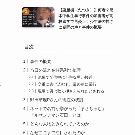
【栗屋樹（たつき）】何者？熊
本中学生暴行事件の加害者が高
校進学で再炎上！少年法の甘さ
に疑問の声と事件の概要
目次
事件の概要
当日の流れを時系列で整理
池袋で配信中に不審な男が接近
辺
交番に逃げ込むも、最終的に暴行
現場で男は取り押さえられたとされる
野田草履Pさんの現在の状態
ネットで名前が挙がった「まさちゃむ」
「ルサンチマン石田」とは
どんな人物とみられているのか
なぜここまで注目されたのか