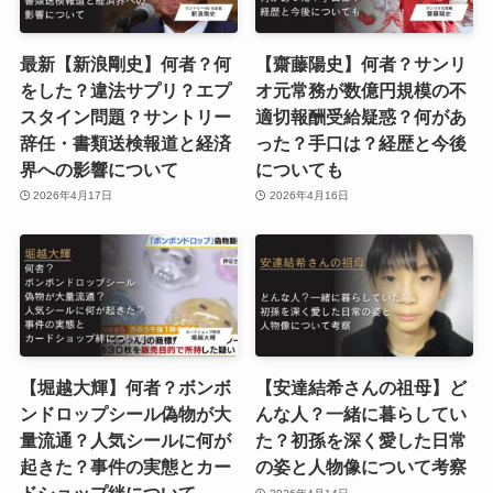
最新【新浪剛史】何者？何
【齋藤陽史】何者？サンリ
をした？違法サプリ？エプ
オ元常務が数億円規模の不
スタイン問題？サントリー
適切報酬受給疑惑？何があ
辞任・書類送検報道と経済
った？手口は？経歴と今後
界への影響について
についても
2026年4月17日
2026年4月16日
【堀越大輝】何者？ボンボ
【安達結希さんの祖母】ど
ンドロップシール偽物が大
んな人？一緒に暮らしてい
量流通？人気シールに何が
た？初孫を深く愛した日常
起きた？事件の実態とカー
の姿と人物像について考察