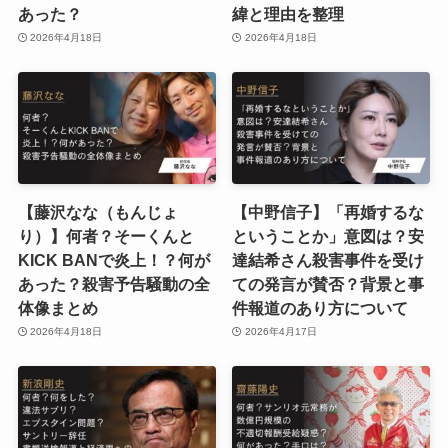
あった？
緯と理由を整理
2026年4月18日
2026年4月18日
【藤沢なな（もんじょ
【中野信子】「再婚するな
り）】何者？そーくんと
ということか」意図は？安
KICK BANで炎上！？何が
達結希さん殺害事件を受け
あった？殺害予告騒動の全
ての発言が賛否？背景と事
体像まとめ
件報道のあり方について
2026年4月18日
2026年4月17日