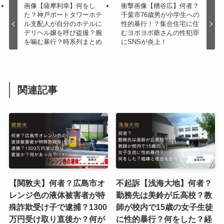
画像【薩摩利幸】何をし
衝撃画像【糟谷広】何者？
た？神戸ポートタワーホテ
千葉市76歳男が小学生への
ル支配人が自分のホテルに
性的暴行！？集合住宅に住
デリヘル嬢を呼び盗撮？腕
むヨボヨボ爺さんの性犯罪
を噛む暴行？時系列まとめ
にSNSが炎上！
関連記事
【関敦夫】何者？広島市オ
不起訴【浅海大地】何者？
レンジ色の液体被害者が特
勤務先は美鈴が丘高校？教
殊詐欺受け子で逮捕？1300
師が校内で15歳の女子生徒
万円受け取り直後か？何が
に性的暴行？何をした？経