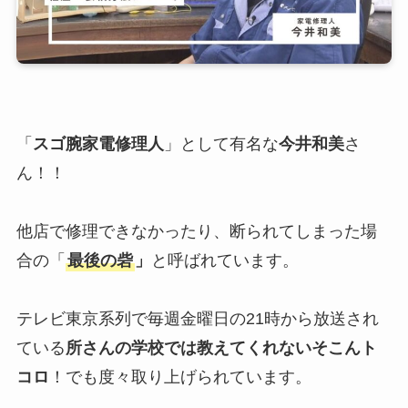
「
スゴ腕家電修理人
」として有名な
今井和美
さ
ん！！
他店で修理できなかったり、断られてしまった場
合の「
最後の砦
」
と呼ばれています。
テレビ東京系列で毎週金曜日の21時から放送され
ている
所さんの学校では教えてくれないそこんト
コロ
！でも度々取り上げられています。