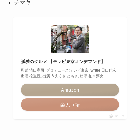
チマキ
孤独のグルメ 【テレビ東京オンデマンド】
監督:溝口憲司, プロデュース:テレビ東京, Writer:田口佳宏,
出演:松重豊, 出演:うえくさ ともき, 出演:柏木淳史
Amazon
楽天市場
ポチップ