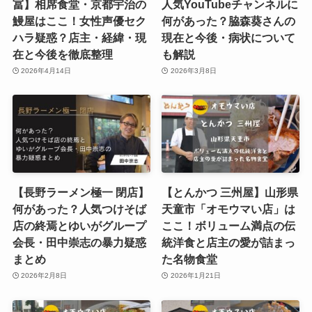
冨】相席食堂・京都宇治の
人気YouTubeチャンネルに
鰻屋はここ！女性声優セク
何があった？脇森葵さんの
ハラ疑惑？店主・経緯・現
現在と今後・病状について
在と今後を徹底整理
も解説
2026年4月14日
2026年3月8日
【長野ラーメン極一 閉店】
【とんかつ 三州屋】山形県
何があった？人気つけそば
天童市「オモウマい店」は
店の終焉とゆいがグループ
ここ！ボリューム満点の伝
会長・田中崇志の暴力疑惑
統洋食と店主の愛が詰まっ
まとめ
た名物食堂
2026年2月8日
2026年1月21日