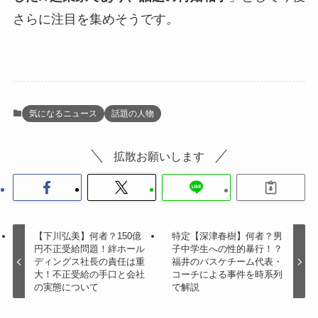
さらに注目を集めそうです。
気になるニュース
話題の人物
拡散お願いします
【下川弘美】何者？150億
特定【深津春樹】何者？男
円不正受給問題！絆ホール
子中学生への性的暴行！？
ディングス社長の責任は重
福井のバスケチーム代表・
大！不正受給の手口と会社
コーチによる事件を時系列
の実態について
で解説