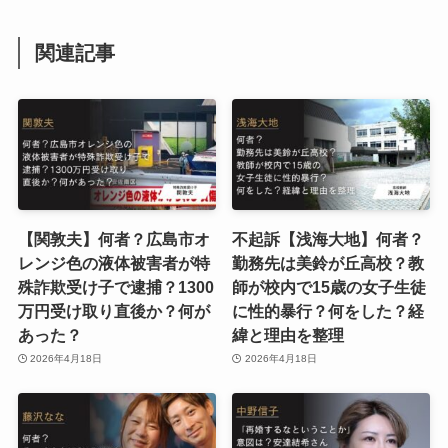
関連記事
【関敦夫】何者？広島市オ
不起訴【浅海大地】何者？
レンジ色の液体被害者が特
勤務先は美鈴が丘高校？教
殊詐欺受け子で逮捕？1300
師が校内で15歳の女子生徒
万円受け取り直後か？何が
に性的暴行？何をした？経
あった？
緯と理由を整理
2026年4月18日
2026年4月18日