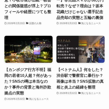
との関係疑惑が浮上？プロ
転売？なぜ？理由は？坂本
フィールや経歴につても整
花織だけじゃない選手記念
理
品売却の実態と五輪の裏側
2026年2月23日
話題の人物
2026年2月23日
気になるニュース
【カンボジア行方不明】福
【ベトナム人】何をした？
岡の若者10人超？何があっ
渋谷駅で警察官に暴行か？
た？SNSの噂は本当なの
画像は本当？SNS拡散の真
か？事件の背景と海外詐欺
相と炎上の経緯を整理
拠点の実態
2026年2月22日
気になるニュース
2026年2月22日
気になるニュース