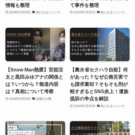
情報も整理
て事件を整理
2026年2月25日
気になるニュース
2026年2月25日
気になるニュース
【Snow Man熱愛】宮舘涼
【農水省セクハラ自殺】何
太と黒田みゆアナの関係と
があった？なぜ公務災害で
は？いつから？報道内容
も請求棄却？そもそも刑が
は？真相について考察
軽すぎるとSNS炎上！遺族
提訴の争点を解説
2026年2月25日
話題の人物
2026年2月25日
気になるニュース