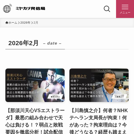
メニュー
ホーム
2026年
2月
2026年2月
– date –
【那須川天心VSエストラー
【川島慎之介】何者？NHK
ダ】最悪の組み合わせで天
テヘラン支局長が拘束！何
心は負ける！？弱点と敗戦
があった？拘束理由は？今
要因を徹底分析！試合配信
後どうなる？経歴も踏まえ