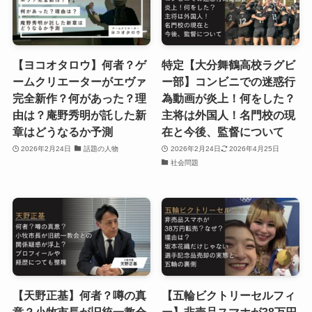
【ヨコオタロウ】何者？ゲ
特定【大分舞鶴高校ラグビ
ームクリエーターがエヴァ
ー部】コンビニでの迷惑行
完全新作？何があった？理
為動画が炎上！何をした？
由は？庵野秀明が託した新
主将は外国人！名門校の現
章はどうなるか予測
在と今後、監督について
2026年2月24日
話題の人物
2026年2月24日
2026年4月25日
社会問題
【天野正基】何者？噂の真
【五輪ビクトリーセルフィ
意？小牧市長が旧統一教会
ー】非売品スマホが38万円